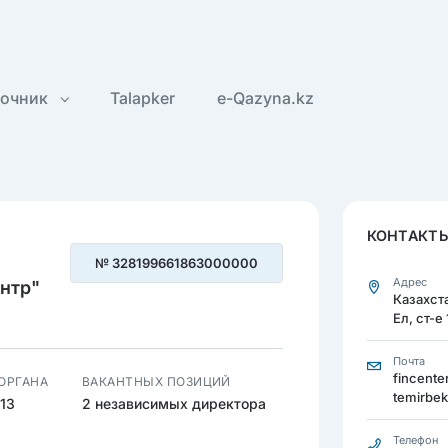
вочник
Talapker
e-Qazyna.kz
КОНТАКТ
№ 328199661863000000
Адрес
нтр"
Казахста
Ел, ст-е
Почта
fincente
 ОРГАНА
ВАКАНТНЫХ ПОЗИЦИЙ
temirbek
13
2 независимых директора
Телефон