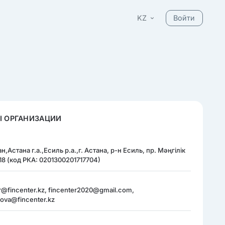
KZ
Войти
Ы ОРГАНИЗАЦИИ
н,Астана г.а.,Есиль р.а.,г. Астана, р-н Есиль, пр. Мәңгілік
 18 (код РКА: 0201300201717704)
r@fincenter.kz, fincenter2020@gmail.com,
ova@fincenter.kz